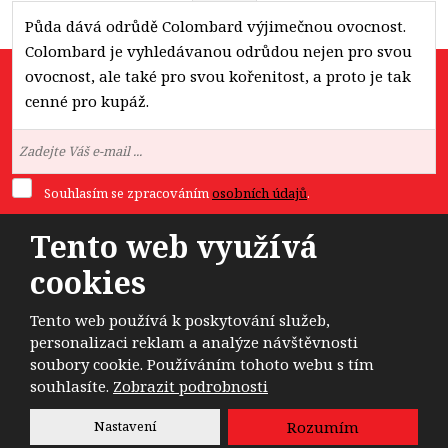
Půda dává odrůdě Colombard výjimečnou ovocnost.
Colombard je vyhledávanou odrůdou nejen pro svou
ovocnost, ale také pro svou kořenitost, a proto je tak
cenné pro kupáž.
Novinky na e-mail:
Souhlasím se zpracováním
osobních údajů
.
Odeslat
Tento web využívá
Formulář
cookies
se
nepodařilo
Tento web používá k poskytování služeb,
personalizaci reklam a analýze návštěvnosti
odeslat.
© 2026, Dobrá Nálada, a.s. - všechna práva vyhrazena
soubory cookie. Používáním tohoto webu s tím
souhlasíte.
Zobrazit podrobnosti
Vytvořila
eBRÁNA
Nastavení
Rozumím