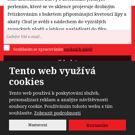
perlením, které se ve sklence projevuje drobným
řetízkováním s buketem připomínající kvetoucí lípy a
akáty. Chuť je svěží s nádechem do vyzrálých
Novinky na e-mail:
tropických plodů s lehkou nasládlostí do fíku.
Souhlasím se zpracováním
osobních údajů
.
Odeslat
Tento web využívá
Formulář
cookies
se
nepodařilo
Tento web používá k poskytování služeb,
odeslat.
© 2026, Dobrá Nálada, a.s. - všechna práva vyhrazena
personalizaci reklam a analýze návštěvnosti
soubory cookie. Používáním tohoto webu s tím
souhlasíte.
Zobrazit podrobnosti
Vytvořila
eBRÁNA
Nastavení
Rozumím