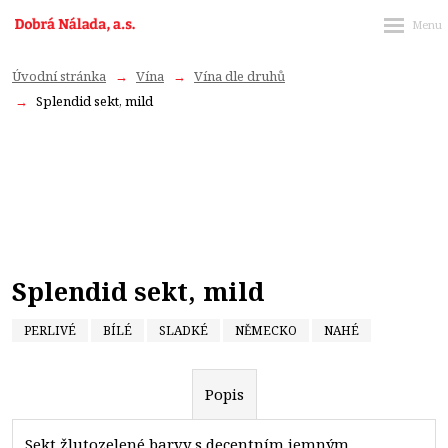
Úvodní stránka
Vína
Vína dle druhů
Splendid sekt, mild
Splendid sekt, mild
PERLIVÉ
BÍLÉ
SLADKÉ
NĚMECKO
NAHÉ
Popis
Sekt žlutozelené barvy s decentním jemným