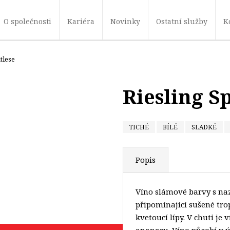
O společnosti
Kariéra
Novinky
Ostatní služby
K
tlese
Riesling S
TICHÉ
BÍLÉ
SLADKÉ
Popis
Víno slámové barvy s na
připomínající sušené tro
kvetoucí lípy. V chuti j
ananasu. Víno působí v ú