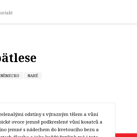
ontakt
pätlese
NĚMECKO
NAHÉ
zelenalými odstíny s výrazným tělem a vůní
pické ovoce jemně podkreslené vůní kosatců a
e víno jemné s nádechem do kvetoucího bezu a
stech dlouho a jako každý Ryzlink má i toto