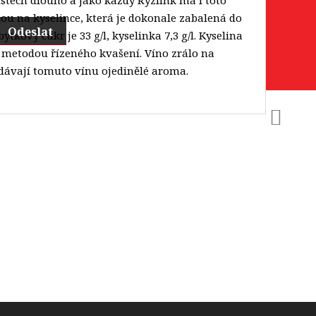
ou na kyselince, která je dokonale zabalená do
Odeslat
tkový cukr je 33 g/l, kyselinka 7,3 g/l. Kyselina
 metodou řízeného kvašení. Víno zrálo na
dávají tomuto vínu ojedinělé aroma.