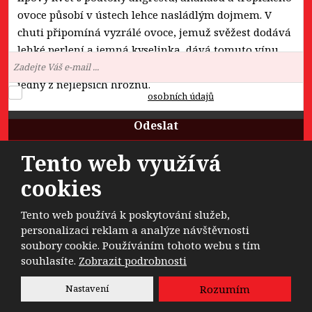
ovoce působí v ústech lehce nasládlým dojmem. V
chuti připomíná vyzrálé ovoce, jemuž svěžest dodává
Novinky na e-mail:
lehké perlení a jemná kyselinka dává tomuto vínu
život. V tomto vínu je cítit, že vinař do vína vybral
jedny z nejlepších hroznů.
Souhlasím se zpracováním
osobních údajů
.
Odeslat
Formulář
Tento web využívá
se
cookies
nepodařilo
odeslat.
© 2026, Dobrá Nálada, a.s. - všechna práva vyhrazena
Tento web používá k poskytování služeb,
personalizaci reklam a analýze návštěvnosti
soubory cookie. Používáním tohoto webu s tím
Vytvořila
eBRÁNA
souhlasíte.
Zobrazit podrobnosti
Nastavení
Rozumím