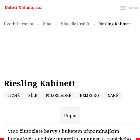
Úvodní stránka
Vína
Vína dle druhů
Riesling Kabinett
Riesling Kabinett
TICHÉ
BÍLÉ
POLOSLADKÉ
NĚMECKO
NAHÉ
Popis
Víno žlutozlaté barvy s buketem připomínajícím
lipový květ s podtóny angreštu, ananasu a tropického