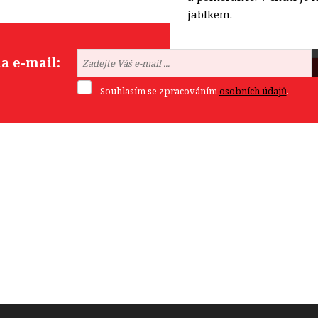
jablkem.
a e-mail:
Souhlasím se zpracováním
osobních údajů
.
Formulář
se
nepodařilo
odeslat.