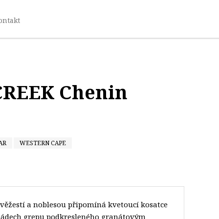
ontakt
CREEK Chenin
AR
WESTERN CAPE
 svěžestí a noblesou připomíná kvetoucí kosatce
 nádech grepu podkresleného granátovým