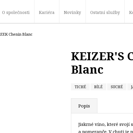
O společnosti
Kariéra
Novinky
Ostatní služby
K
REEK Chenin Blanc
KEIZER'S 
Blanc
TICHÉ
BÍLÉ
SUCHÉ
J
Popis
Jiskrné víno, které svojí
a pomeranče. V chuti je