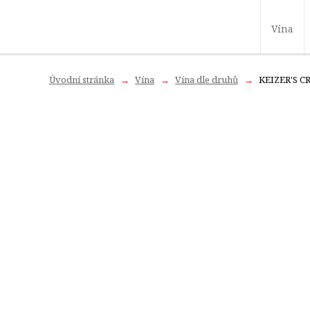
Vína
Úvodní stránka
Vína
Vína dle druhů
KEIZER'S C