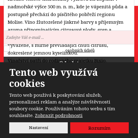
nadmořské výšce 500 m. n. m., kde je vápenitá půda a
postupně přechází do písčitého pobřeží regionu
Molise. Víno žlutozelené jiskrné barvy s příjemným
Novinky na e-mail:
aroma připomínajícím citrusové plody, grep a
pomelo, s podtóny květů kosatce. V chuti je víno
vyvážené, s mírně převládající chutí citrusů,
Souhlasím se zpracováním
osobních údajů
.
dokreslené jemnou kyselinkou.
Vinařství patří do rodinného majetku Bixio.
Odeslat
Tento web využívá
Formulář
cookies
se
nepodařilo
Tento web používá k poskytování služeb,
odeslat.
© 2026, Dobrá Nálada, a.s. - všechna práva vyhrazena
personalizaci reklam a analýze návštěvnosti
soubory cookie. Používáním tohoto webu s tím
souhlasíte.
Zobrazit podrobnosti
Vytvořila
eBRÁNA
Nastavení
Rozumím