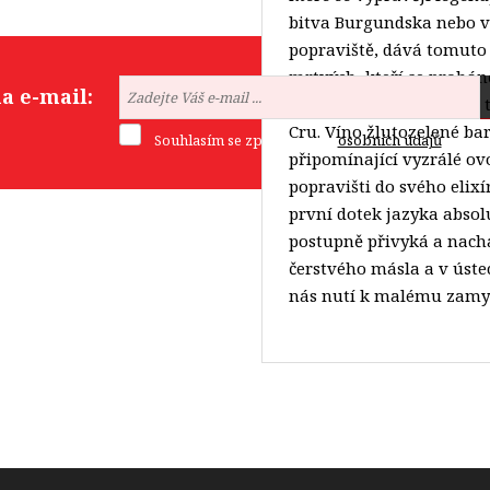
bitva Burgundska nebo 
popraviště, dává tomuto 
mrtvých, kteří se prohán
a e-mail:
tektonického vlivu, že v 
Cru. Víno žlutozelené b
Souhlasím se zpracováním
osobních údajů
.
připomínající vyzrálé ovo
Formulář
popravišti do svého elixí
se
první dotek jazyka absol
nepodařilo
postupně přivyká a nachá
odeslat.
čerstvého másla a v úst
nás nutí k malému zamyš