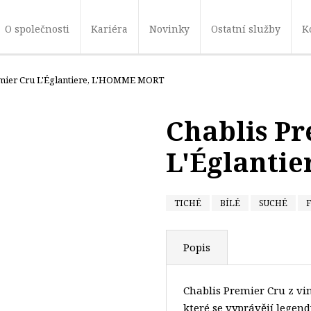
O společnosti
Kariéra
Novinky
Ostatní služby
K
emier Cru L'Églantiere, L'HOMME MORT
Chablis P
L'Églanti
TICHÉ
BÍLÉ
SUCHÉ
Popis
Chablis Premier Cru z v
které se vyprávějí legend