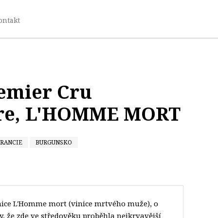
ontakt
remier Cru
ere, L'HOMME MORT
FRANCIE
BURGUNSKO
inice L'Homme mort (vinice mrtvého muže), o
y, že zde ve středověku proběhla nejkrvavější