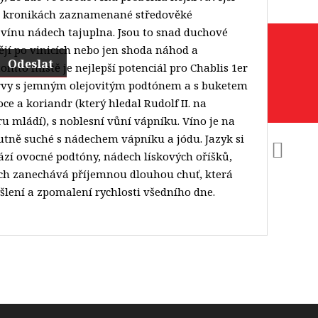
v kronikách zaznamenané středověké
vínu nádech tajuplna. Jsou to snad duchové
ějí po vinicích nebo jen shoda náhod a
Odeslat
tomto místě je nejlepší potenciál pro Chablis 1er
arvy s jemným olejovitým podtónem a s buketem
ce a koriandr (který hledal Rudolf II. na
ru mládí), s noblesní vůní vápníku. Víno je na
utně suché s nádechem vápníku a jódu. Jazyk si
zí ovocné podtóny, nádech lískových oříšků,
ech zanechává příjemnou dlouhou chuť, která
lení a zpomalení rychlosti všedního dne.